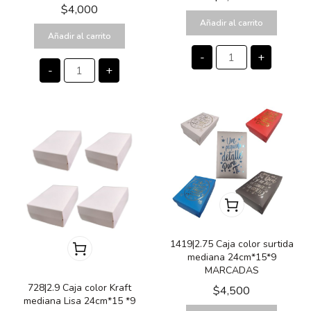
$
4,000
Añadir al carrito
Añadir al carrito
-
+
-
+
1419|2.75 Caja color surtida
mediana 24cm*15*9
MARCADAS
728|2.9 Caja color Kraft
$
4,500
mediana Lisa 24cm*15 *9