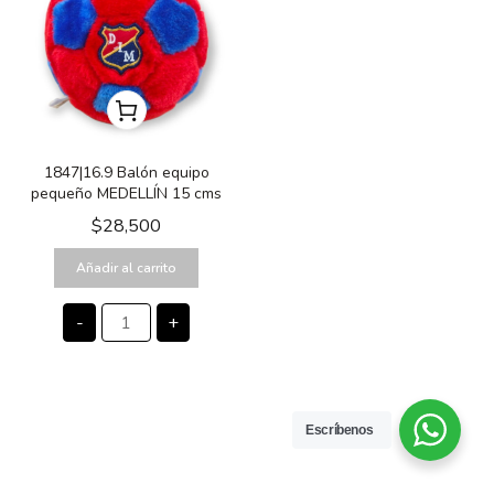
1847|16.9 Balón equipo
pequeño MEDELLÍN 15 cms
$
28,500
Añadir al carrito
-
+
Escríbenos