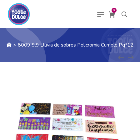
0
>
8009|9.9 Lluvia de sobres Policromia Cumple Pq*12