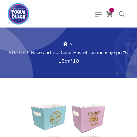
0
>
9031|8.5 Base ancheta Color Pastel con mensaje pq *6
15cm*10