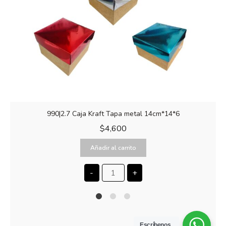
990|2.7 Caja Kraft Tapa metal 14cm*14*6
$
4,600
Añadir al carrito
-
+
1
2
4
Escríbenos