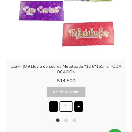
LLSMT|8.9 Lluvia de sobres Metalizada *12 6*15Cms TODA
OCACIÓN
$
14,500
Añadir al carrito
-
+
1
2
4