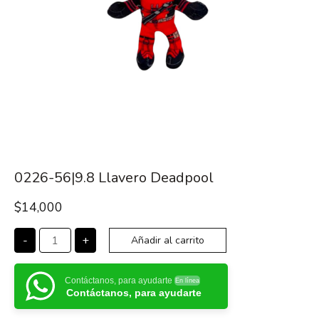
0226-56|9.8 Llavero Deadpool
$
14,000
-
+
Añadir al carrito
Contáctanos, para ayudarte
En línea
Contáctanos, para ayudarte