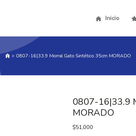
Inicio
>
0807-16|33.9 Morral Gato Sintético 35cm MORADO
0807-16|33.9 M
MORADO
$
51,000