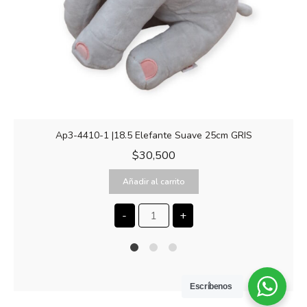
Ap3-4410-1 |18.5 Elefante Suave 25cm GRIS
$
30,500
Añadir al carrito
-
+
1
2
4
Escríbenos