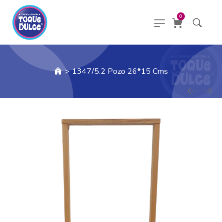
0
>
1347/5.2 Pozo 26*15 Cms