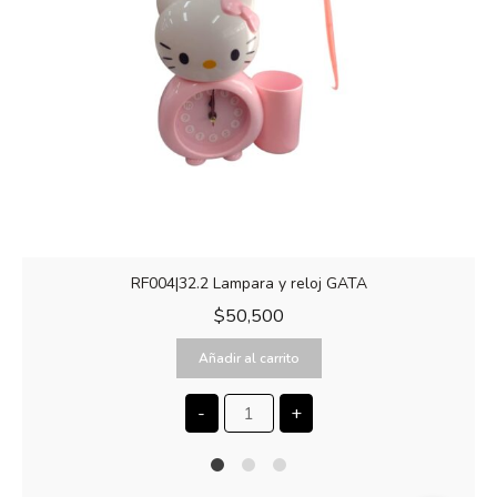
RF004|32.2 Lampara y reloj GATA
$
50,500
Añadir al carrito
-
+
1
2
4