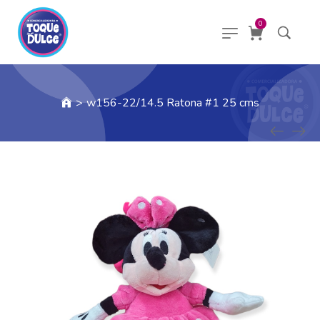
0
>
w156-22/14.5 Ratona #1 25 cms