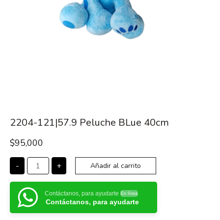
2204-121|57.9 Peluche BLue 40cm
$
95,000
-
+
Añadir al carrito
Contáctanos, para ayudarte
En línea
Contáctanos, para ayudarte