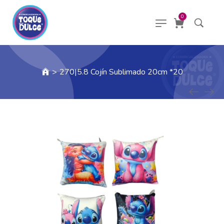
0
>
270|5.8 Cojín Sublimado 20cm *20