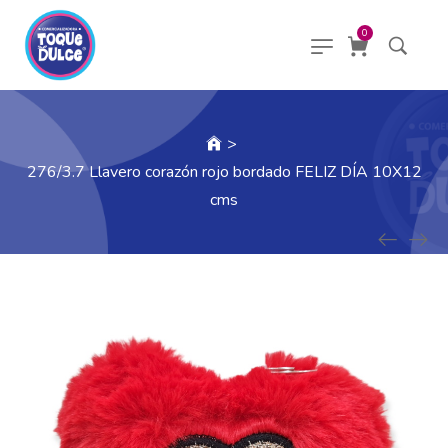
0
>
276/3.7 Llavero corazón rojo bordado FELIZ DÍA 10X12
cms