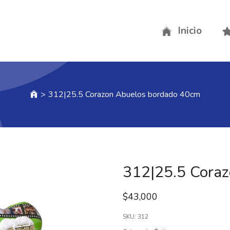
Inicio
>
312|25.5 Corazon Abuelos bordado 40cm
312|25.5 Cora
$
43,000
SKU:
312