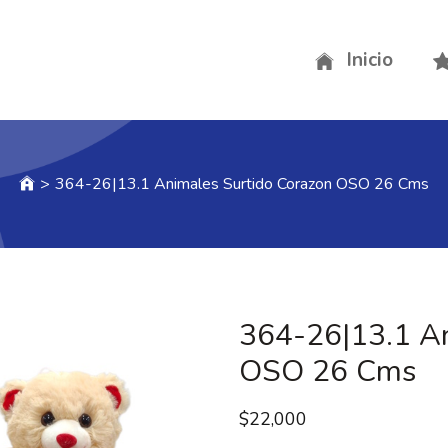
Inicio
>
364-26|13.1 Animales Surtido Corazon OSO 26 Cms
364-26|13.1 An
OSO 26 Cms
$
22,000