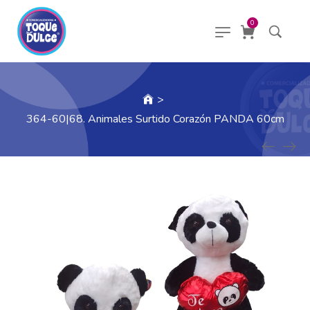
0
>
364-60|68. Animales Surtido Corazón PANDA 60cm