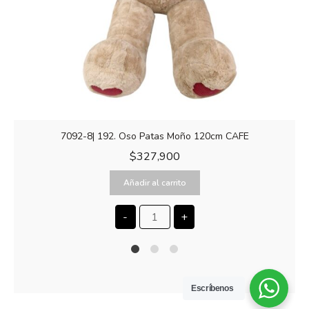
7092-8| 192. Oso Patas Moño 120cm CAFE
$
327,900
Añadir al carrito
-
+
1
2
4
Escríbenos