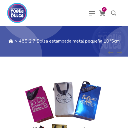
0
>
485|2.7 Bolsa estampada metal pequeña 10*5cm