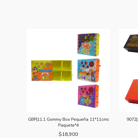
GBP|11.1 Gommy Box Pequeña 11*11cms
9072|
Paquete*4
$
18,900