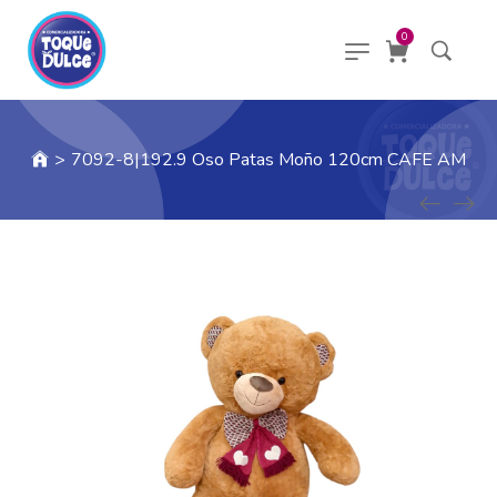
0
>
7092-8|192.9 Oso Patas Moño 120cm CAFE AM