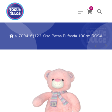
0
>
7094-6|122. Oso Patas Bufanda 100cm ROSA