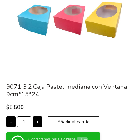
9071|3.2 Caja Pastel mediana con Ventana
9cm*15*24
$
5,500
-
+
Añadir al carrito
Contáctanos, para ayudarte
En línea