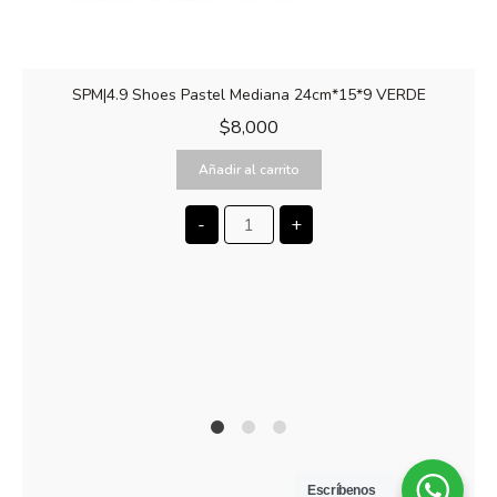
SPM|4.9 Shoes Pastel Mediana 24cm*15*9 VERDE
$
8,000
Añadir al carrito
-
+
1
2
4
Escríbenos