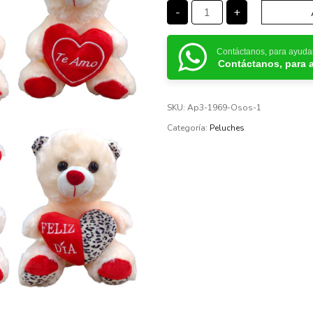
-
+
Contáctanos, para ayuda
Contáctanos, para 
SKU:
Ap3-1969-Osos-1
Categoría:
Peluches