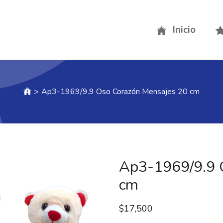
Inicio
>
Ap3-1969/9.9 Oso Corazón Mensajes 20 cm
Ap3-1969/9.9 
cm
$
17,500