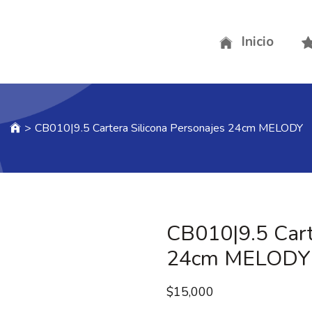
Inicio
>
CB010|9.5 Cartera Silicona Personajes 24cm MELODY
CB010|9.5 Cart
24cm MELODY
$
15,000