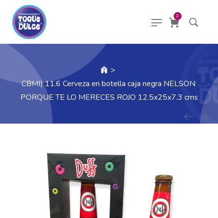
0
>
CBMI| 11.6 Cerveza en botella caja negra NELSON:
PORQUE TE LO MERECES ROJO 12.5x25x7.3 cms