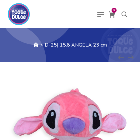
0
>
D-25| 15.8 ANGELA 23 cm