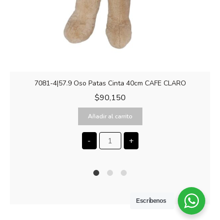
7081-4|57.9 Oso Patas Cinta 40cm CAFE CLARO
$
90,150
Añadir al carrito
-
+
1
2
4
Escríbenos