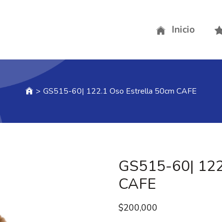
Inicio
>
GS515-60| 122.1 Oso Estrella 50cm CAFE
GS515-60| 122
CAFE
$
200,000