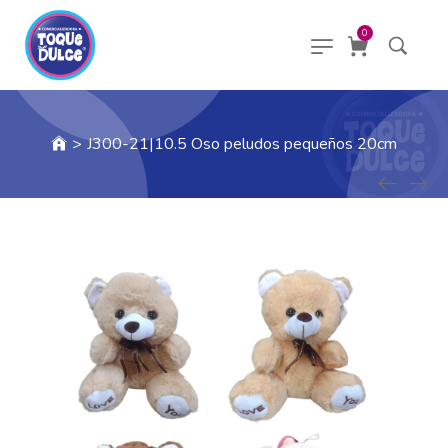
0
>
J300-21|10.5 Oso peludos pequeños 20cm