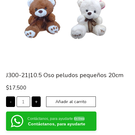
J300-21|10.5 Oso peludos pequeños 20cm
$
17,500
-
+
Añadir al carrito
Contáctanos, para ayudarte
En línea
Contáctanos, para ayudarte