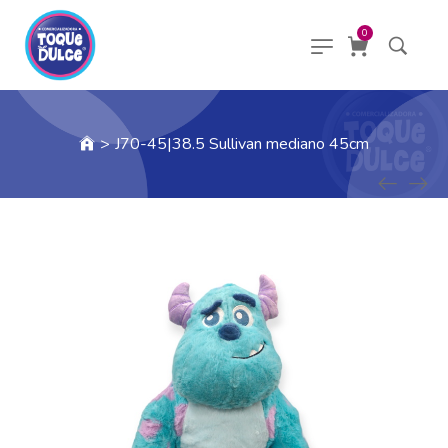
0
>
J70-45|38.5 Sullivan mediano 45cm