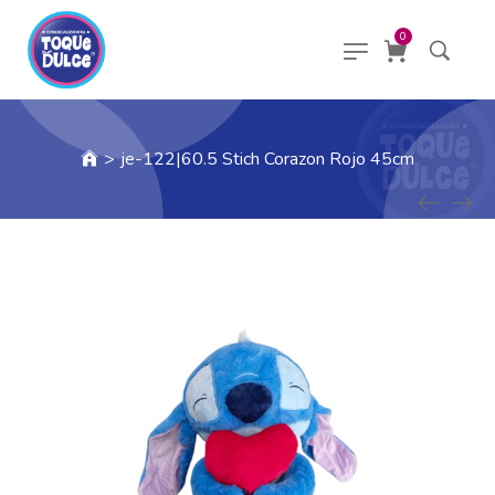
0
>
je-122|60.5 Stich Corazon Rojo 45cm