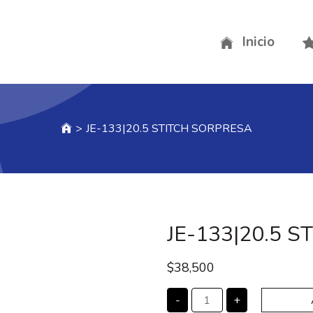
Inicio
>
JE-133|20.5 STITCH SORPRESA
JE-133|20.5 
$
38,500
-
+