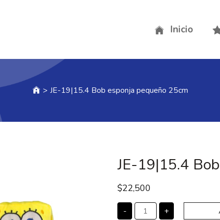
Inicio
>
JE-19|15.4 Bob esponja pequeño 25cm
JE-19|15.4 Bo
$
22,500
-
+