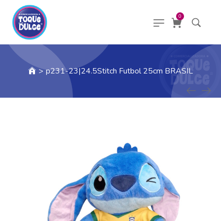
0
>
p231-23|24.5Stitch Futbol 25cm BRASIL