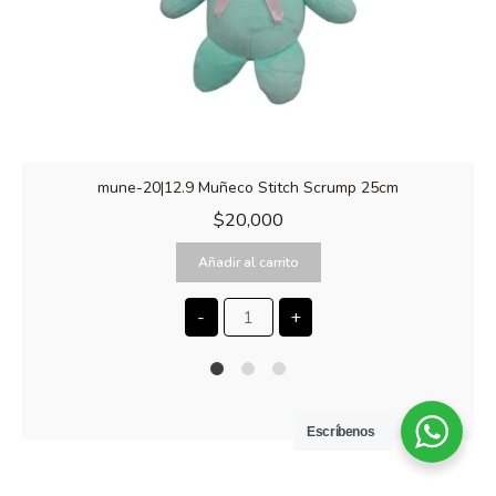
mune-20|12.9 Muñeco Stitch Scrump 25cm
$
20,000
Añadir al carrito
-
+
1
2
4
Escríbenos