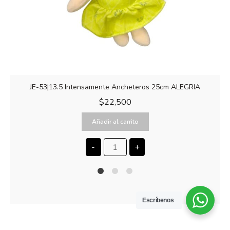
JE-53|13.5 Intensamente Ancheteros 25cm ALEGRIA
$
22,500
Añadir al carrito
-
+
1
2
4
Escríbenos