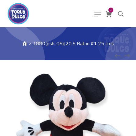
0
>
1880(psh-05)|20.5 Raton #1 25 cms