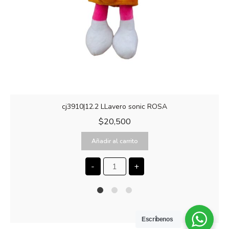
cj3910|12.2 LLavero sonic ROSA
$
20,500
Añadir al carrito
-
+
1
2
4
Escríbenos