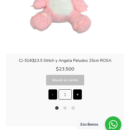
CJ-5140|13.5 Stitch y Angela Peludos 25cm ROSA
$
23,500
Añadir al carrito
-
+
1
2
4
Escríbenos