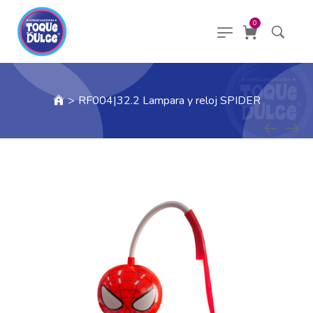
0
>
RF004|32.2 Lampara y reloj SPIDER