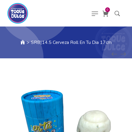
0
>
SRB|14.5 Cerveza Roll En Tu Dia 17cm