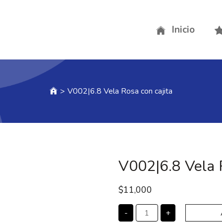
Inicio
>
V002|6.8 Vela Rosa con cajita
V002|6.8 Vela R
$
11,000
-
+