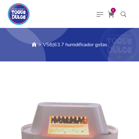
0
>
V58|63.7 humidificador gotas