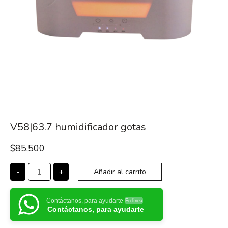
V58|63.7 humidificador gotas
$
85,500
-
+
Añadir al carrito
Contáctanos, para ayudarte
En línea
Contáctanos, para ayudarte