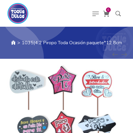
0
>
1035|4.2 Piropo Toda Ocasión paquete*12 8cm