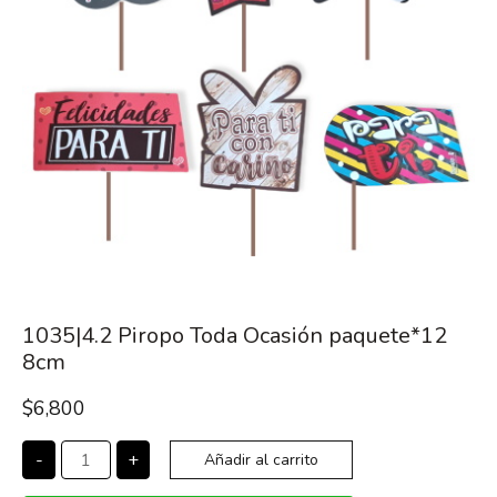
1035|4.2 Piropo Toda Ocasión paquete*12
8cm
$
6,800
-
+
Añadir al carrito