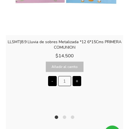
LLSMT|8.9 Lluvia de sobres Metalizada *12 6*15Cms PRIMERA
COMUNION
$
14,500
Añadir al carrito
-
+
1
2
4