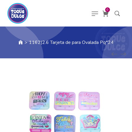
0
>
1162|2.6 Tarjeta de para Ovalada Pq*24