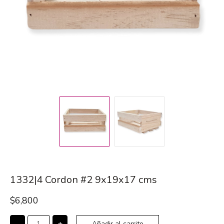
1332|4 Cordon #2 9x19x17 cms
$
6,800
-
+
Añadir al carrito