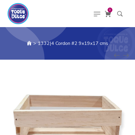
0
>
1332|4 Cordon #2 9x19x17 cms