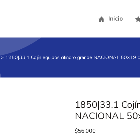
Inicio
>
1850|33.1 Cojín equipos cilindro grande NACIONAL 50×19 
1850|33.1 Cojín
NACIONAL 50
$
56,000