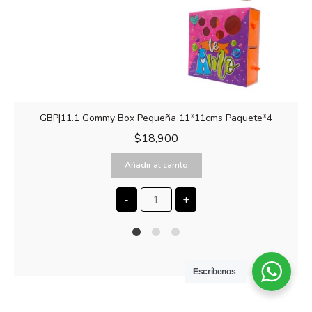
GBP|11.1 Gommy Box Pequeña 11*11cms Paquete*4
$
18,900
Añadir al carrito
-
+
1
2
4
Escríbenos