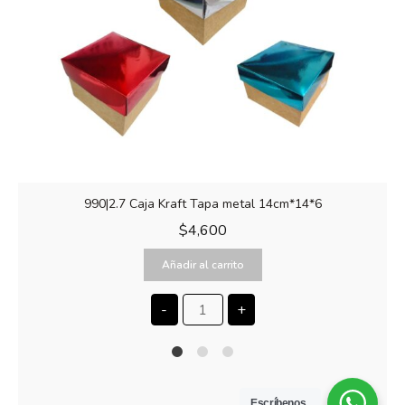
990|2.7 Caja Kraft Tapa metal 14cm*14*6
$
4,600
Añadir al carrito
-
+
1
2
4
Escríbenos