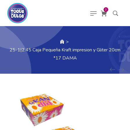
0
>
25-1|2.45 Caja Pequeña Kraft impresion y Gliter 20cm
*17 DAMA