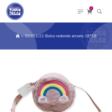
0
>
553D1/22 Bolso redondo arcoiris 18*18