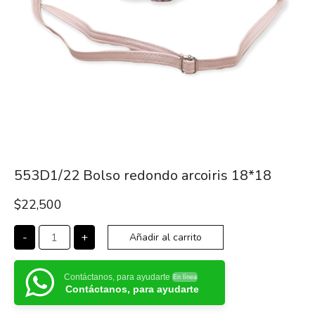
553D1/22 Bolso redondo arcoiris 18*18
$
22,500
-
+
Añadir al carrito
Contáctanos, para ayudarte
En línea
Contáctanos, para ayudarte